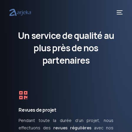
U
n
s
e
r
v
i
c
e
d
e
q
u
a
l
i
t
é
a
u
p
l
u
s
p
r
è
s
d
e
n
o
s
p
a
r
t
e
n
a
i
r
e
s
Revues de projet
Pendant toute la durée d’un projet, nous
effectuons des
revues régulières
avec nos