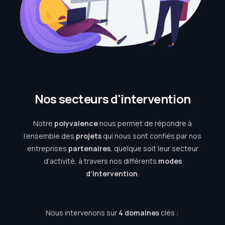
N
o
s
s
e
c
t
e
u
r
s
d
'
i
n
t
e
r
v
e
n
t
i
o
n
Notre
polyvalence
nous permet de répondre à
l’ensemble des
projets
qui nous sont confiés par nos
entreprises
partenaires
, quelque soit leur secteur
d’activité, à travers nos différents
modes
d’intervention
.
Nous intervenons sur
4 domaines
clés :