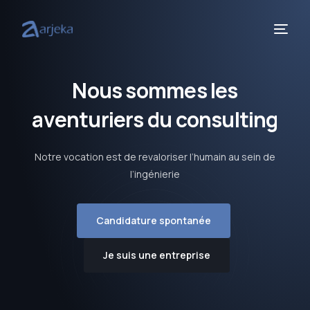
N
o
u
s
s
o
m
m
e
s
l
e
s
a
v
e
n
t
u
r
i
e
r
s
d
u
c
o
n
s
u
l
t
i
n
g
Notre vocation est de revaloriser l’humain au sein de
l’ingénierie
Candidature spontanée
Je suis une entreprise