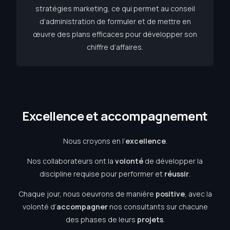
stratégies marketing, ce qui permet au conseil
d’administration de formuler et de mettre en
œuvre des plans efficaces pour développer son
chiffre d’affaires.
E
x
c
e
l
l
e
n
c
e
e
t
a
c
c
o
m
p
a
g
n
e
m
e
n
t
Nous croyons en l’
excellence
.
Nos collaborateurs ont la
volonté
de développer la
discipline requise pour performer et
réussir
.
Chaque jour, nous oeuvrons de manière
positive
, avec la
volonté d’
accompagner
nos consultants sur chacune
des phases de leurs
projets
.