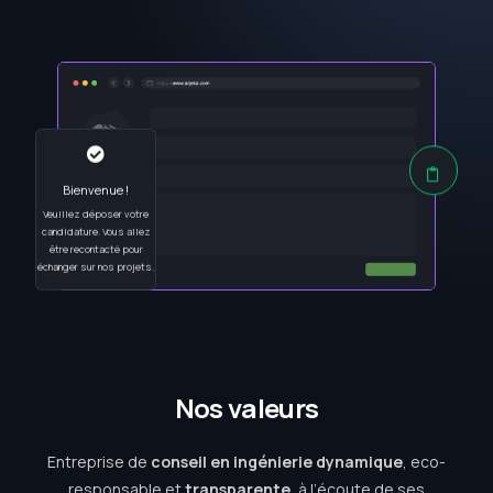
Bienvenue !
Veuillez déposer votre
candidature. Vous allez
être recontacté pour
échanger sur nos projets.
N
o
s
v
a
l
e
u
r
s
Entreprise de
conseil en ingénierie dynamique
, eco-
responsable et
transparente
, à l’écoute de ses