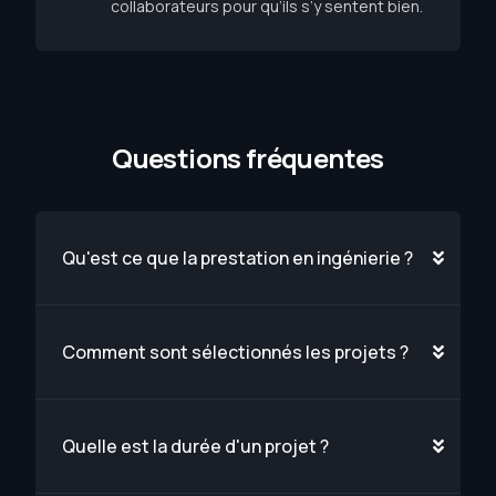
collaborateurs pour qu’ils s’y sentent bien.
Q
u
e
s
t
i
o
n
s
f
r
é
q
u
e
n
t
e
s
Qu'est ce que la prestation en ingénierie ?
Comment sont sélectionnés les projets ?
Quelle est la durée d'un projet ?