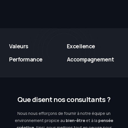
Valeurs
Excellence
Performance
Accompagnement
Q
u
e
d
i
s
e
n
t
n
o
s
c
o
n
s
u
l
t
a
n
t
s
?
Nous nous efforçons de fournir à notre équipe un
environnement propice au
bien-être
et à la
pensée
créative
. Ainsi, nous mettons tout en oeuvre pour